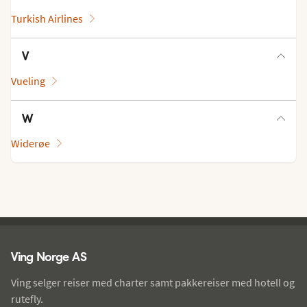
Turkish Airlines
V
Vueling
W
Widerøe
Ving - bunntekst
Ving Norge AS
Ving selger reiser med charter samt pakkereiser med hotell og
rutefly.