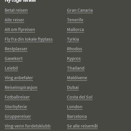
Betal reisen
Gran Canaria
Alle reiser
Tenerife
Alt om flyreisen
Mallorca
Fly fra din lokale flyplass
Tyrkia
Restplasser
Rhodos
Gavekort
Kypros
Leiebil
Thailand
Ving anbefaler
Maldivene
Reiseinspirasjon
Dubai
Fotballreiser
Costa del Sol
Storbyferie
London
Gruppereiser
Barcelona
Ving-venn fordelsklubb
Se alle reisemål