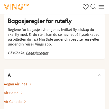
Se dine sparte h
Søk på ving.n
Meny
Bagasjeregler for rutefly
Reglene for bagasje avhenger av hvilket flyselskap du
skal fly med. Er du i tvil, kan du se navnet på flyselskapet
på billetten din, på
Min Side
under din bestilte reise eller
under din reise i
Vings app
.
Gå tilbake:
Bagasjeregler
A
Aegan Airlines
Air Baltic
Air Canada