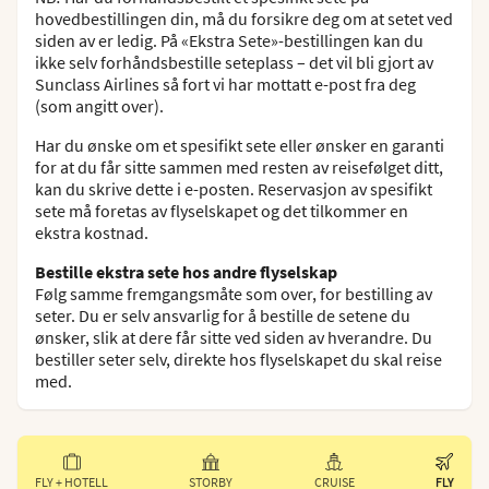
hovedbestillingen din, må du forsikre deg om at setet ved
siden av er ledig. På «Ekstra Sete»-bestillingen kan du
ikke selv forhåndsbestille seteplass – det vil bli gjort av
Sunclass Airlines så fort vi har mottatt e-post fra deg
(som angitt over).
Har du ønske om et spesifikt sete eller ønsker en garanti
for at du får sitte sammen med resten av reisefølget ditt,
kan du skrive dette i e-posten. Reservasjon av spesifikt
sete må foretas av flyselskapet og det tilkommer en
ekstra kostnad.
Bestille ekstra sete hos andre flyselskap
Følg samme fremgangsmåte som over, for bestilling av
seter. Du er selv ansvarlig for å bestille de setene du
ønsker, slik at dere får sitte ved siden av hverandre. Du
bestiller seter selv, direkte hos flyselskapet du skal reise
med.
FLY + HOTELL
STORBY
CRUISE
FLY