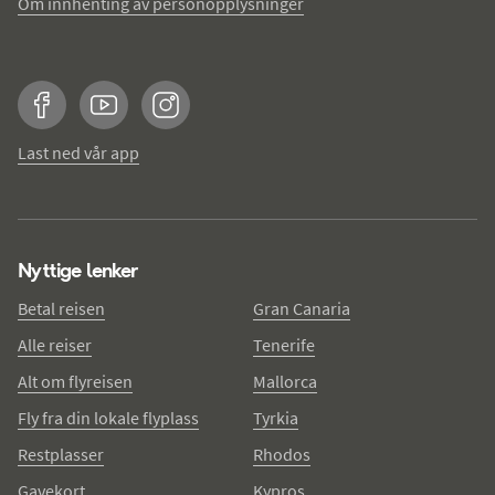
Om innhenting av personopplysninger
Facebook
YouTube
Instagram
Last ned vår app
Nyttige lenker
Betal reisen
Gran Canaria
Alle reiser
Tenerife
Alt om flyreisen
Mallorca
Fly fra din lokale flyplass
Tyrkia
Restplasser
Rhodos
Gavekort
Kypros