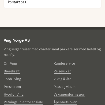
kontakt oss.
Ving - bunntekst
Ving Norge AS
Ving selger reiser med charter samt pakkereiser med hotell og
rutefly.
Om Ving
Kundeservice
Bærekraft
Reisevilkår
Jobb i Ving
Viktig å vite
Presserom
Pass og visum
Hvorfor Ving
Vaksineinformasjon
Retningslinjer for sosiale
Åpenhetsloven