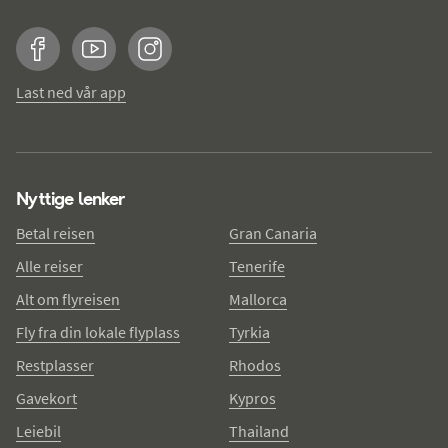
Facebook
YouTube
Instagram
Last ned vår app
Nyttige lenker
Betal reisen
Gran Canaria
Alle reiser
Tenerife
Alt om flyreisen
Mallorca
Fly fra din lokale flyplass
Tyrkia
Restplasser
Rhodos
Gavekort
Kypros
Leiebil
Thailand