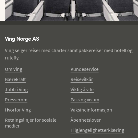
Ving - bunntekst
Ving Norge AS
Ving selger reiser med charter samt pakkereiser med hotell og
rutefly.
Om Ving
Kundeservice
Bærekraft
Reisevilkår
Jobb i Ving
Viktig å vite
Presserom
Pass og visum
Hvorfor Ving
Vaksineinformasjon
Retningslinjer for sosiale
Åpenhetsloven
medier
Tilgjengelighetserklæring