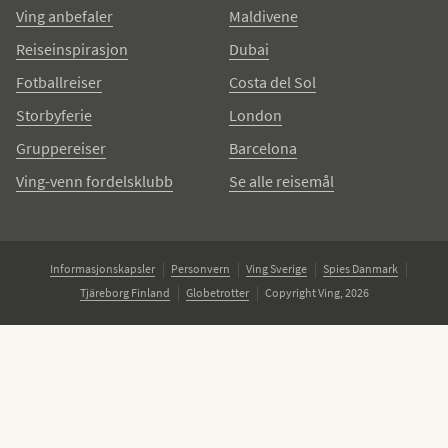
Ving anbefaler
Maldivene
Reiseinspirasjon
Dubai
Fotballreiser
Costa del Sol
Storbyferie
London
Gruppereiser
Barcelona
Ving-venn fordelsklubb
Se alle reisemål
Informasjonskapsler
Personvern
Ving Sverige
Spies Danmark
Tjäreborg Finland
Globetrotter
Copyright Ving, 2026