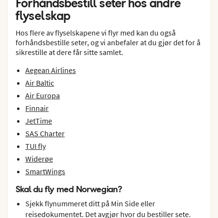
Forhåndsbestill seter hos andre
flyselskap
Hos flere av flyselskapene vi flyr med kan du også
forhåndsbestille seter, og vi anbefaler at du gjør det for å
sikrestille at dere får sitte samlet.
Aegean Airlines
Air Baltic
Air Europa
Finnair
JetTime
SAS Charter
TUI fly
Widerøe
SmartWings
Skal du fly med Norwegian?
Sjekk flynummeret ditt på Min Side eller
reisedokumentet. Det avgjør hvor du bestiller sete.