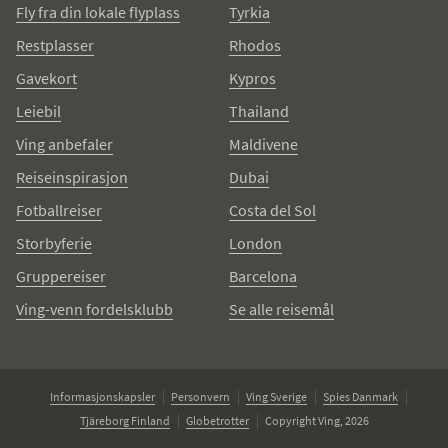
Fly fra din lokale flyplass
Tyrkia
Restplasser
Rhodos
Gavekort
Kypros
Leiebil
Thailand
Ving anbefaler
Maldivene
Reiseinspirasjon
Dubai
Fotballreiser
Costa del Sol
Storbyferie
London
Gruppereiser
Barcelona
Ving-venn fordelsklubb
Se alle reisemål
Informasjonskapsler
Personvern
Ving Sverige
Spies Danmark
Tjäreborg Finland
Globetrotter
Copyright Ving, 2026