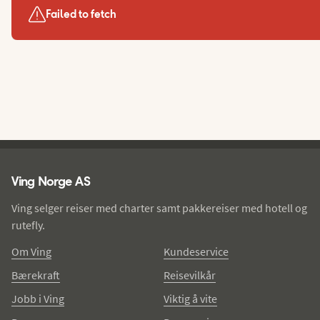
Failed to fetch
Ving - bunntekst
Ving Norge AS
Ving selger reiser med charter samt pakkereiser med hotell og
rutefly.
Om Ving
Kundeservice
Bærekraft
Reisevilkår
Jobb i Ving
Viktig å vite