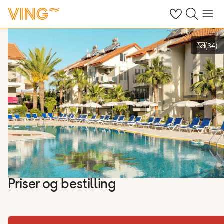
Se dine sparte h
Søk på ving.n
Meny
(
34
)
Vis bilder
Priser og bestilling