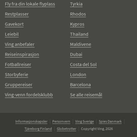
Fly fra din lokale flyplass
Tyrkia
Restplasser
Rhodos
Gavekort
Kypros
Leiebil
Thailand
Ving anbefaler
Maldivene
Reiseinspirasjon
Dubai
Fotballreiser
Costa del Sol
Storbyferie
London
Gruppereiser
Barcelona
Ving-venn fordelsklubb
Se alle reisemål
Informasjonskapsler
Personvern
Ving Sverige
Spies Danmark
Tjäreborg Finland
Globetrotter
Copyright Ving, 2026