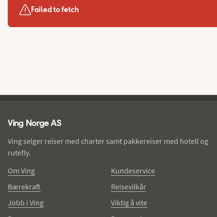
Failed to fetch
Ving - bunntekst
Ving Norge AS
Ving selger reiser med charter samt pakkereiser med hotell og
rutefly.
Om Ving
Kundeservice
Bærekraft
Reisevilkår
Jobb i Ving
Viktig å vite