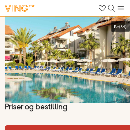
Se dine sparte h
Søk på ving.n
Meny
(
34
)
Vis bilder
Priser og bestilling