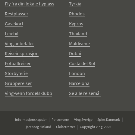
Fly fra din lokale flyplass
Tyrkia
Restplasser
Rhodos
Gavekort
Kypros
Leiebil
Thailand
Ving anbefaler
Maldivene
Reiseinspirasjon
Dubai
Fotballreiser
Costa del Sol
Storbyferie
London
Gruppereiser
Barcelona
Ving-venn fordelsklubb
Se alle reisemål
Informasjonskapsler
Personvern
Ving Sverige
Spies Danmark
Tjäreborg Finland
Globetrotter
Copyright Ving, 2026