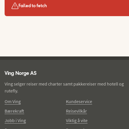
Failed to fetch
Ving - bunntekst
Ving Norge AS
Ving selger reiser med charter samt pakkereiser med hotell og
rutefly.
Om Ving
Kundeservice
Bærekraft
Reisevilkår
Jobb i Ving
Viktig å vite