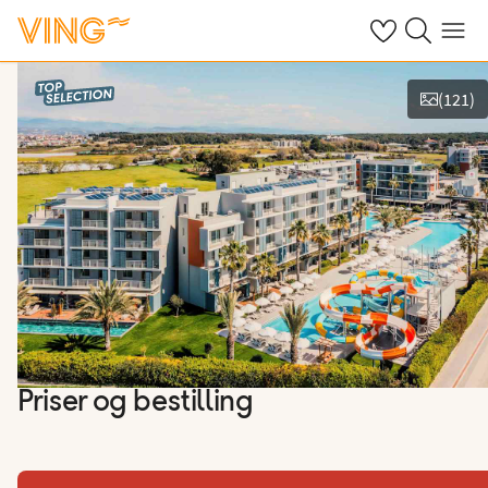
Se dine sparte h
Søk på ving.n
Meny
(
121
)
Vis bilder
Priser og bestilling