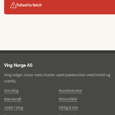
Failed to fetch
Ving - bunntekst
Ving Norge AS
Ving selger reiser med charter samt pakkereiser med hotell og
rutefly.
Om Ving
Kundeservice
Bærekraft
Reisevilkår
Jobb i Ving
Viktig å vite