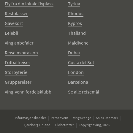
Fly fra din lokale flyplass
Tyrkia
Restplasser
Rhodos
Gavekort
Kypros
Leiebil
Thailand
Ving anbefaler
Maldivene
Reiseinspirasjon
Dubai
Fotballreiser
Costa del Sol
Storbyferie
London
Gruppereiser
Barcelona
Ving-venn fordelsklubb
Se alle reisemål
Informasjonskapsler
Personvern
Ving Sverige
Spies Danmark
Tjäreborg Finland
Globetrotter
Copyright Ving, 2026