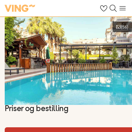
Se dine sparte h
Søk på ving.n
Meny
(
56
)
Vis bilder
Priser og bestilling