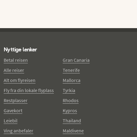
Nyttige lenker
Betal reisen
Gran Canaria
Alle reiser
Tenerife
Alt om flyreisen
Mallorca
Fly fra din lokale flyplass
Tyrkia
Restplasser
Rhodos
Gavekort
Kypros
Leiebil
Thailand
Ving anbefaler
Maldivene