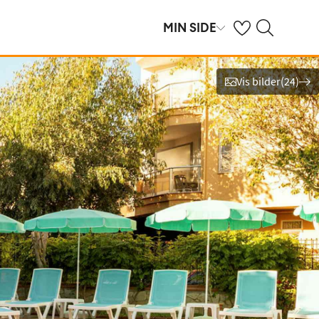
Se dine sparte hot
Søk på ving.no
MIN SIDE
Vis bilder
(
24
)