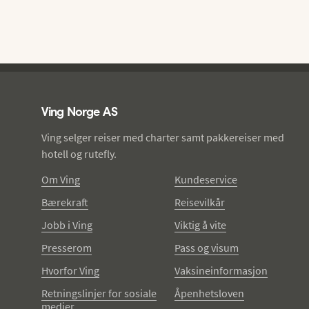
Ving - bunntekst
Ving Norge AS
Ving selger reiser med charter samt pakkereiser med
hotell og rutefly.
Om Ving
Kundeservice
Bærekraft
Reisevilkår
Jobb i Ving
Viktig å vite
Presserom
Pass og visum
Hvorfor Ving
Vaksineinformasjon
Retningslinjer for sosiale
Åpenhetsloven
medier