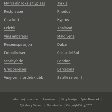
Fly fra din lokale flyplass
Tyrkia
Restplasser
Rhodos
Gavekort
Kypros
Leiebil
Thailand
Ving anbefaler
Maldivene
Reiseinspirasjon
Dubai
Fotballreiser
Costa del Sol
Storbyferie
London
Gruppereiser
Barcelona
Ving-venn fordelsklubb
Se alle reisemål
Informasjonskapsler
Personvern
Ving Sverige
Spies Danmark
Tjäreborg Finland
Globetrotter
Copyright Ving, 2026