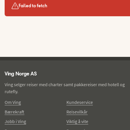
Failed to fetch
Ving - bunntekst
Ving Norge AS
Ving selger reiser med charter samt pakkereiser med hotell og
rutefly.
Om Ving
Kundeservice
Bærekraft
Reisevilkår
Jobb i Ving
Viktig å vite