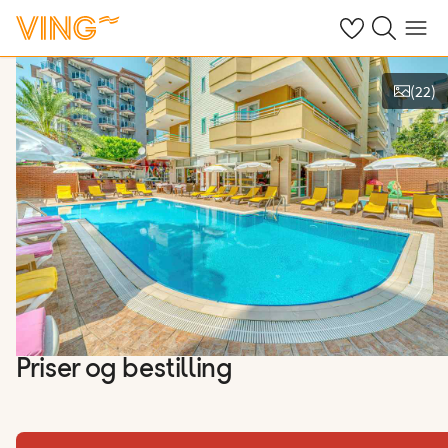
Se dine sparte h
Søk på ving.n
Meny
(
22
)
Vis bilder
Priser og bestilling