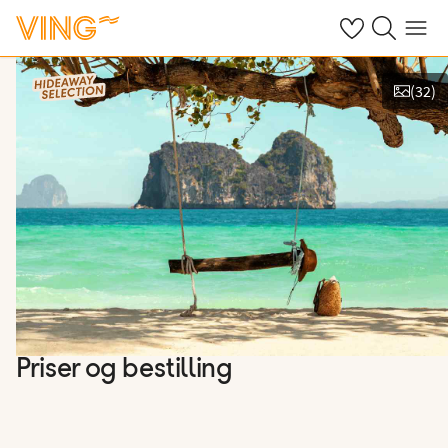
Se dine sparte h
Søk på ving.n
Meny
(
32
)
Vis bilder
Priser og bestilling