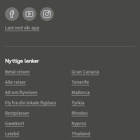
Facebook
YouTube
Instagram
Last ned vår app
Nyttige lenker
Betal reisen
Gran Canaria
Alle reiser
Tenerife
Alt om flyreisen
Mallorca
Fly fra din lokale flyplass
Tyrkia
Restplasser
Rhodos
Gavekort
Kypros
Leiebil
Thailand