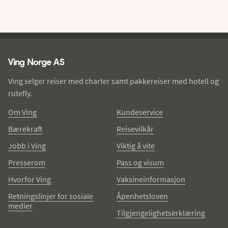
Ving - bunntekst
Ving Norge AS
Ving selger reiser med charter samt pakkereiser med hotell og
rutefly.
Om Ving
Kundeservice
Bærekraft
Reisevilkår
Jobb i Ving
Viktig å vite
Presserom
Pass og visum
Hvorfor Ving
Vaksineinformasjon
Retningslinjer for sosiale
Åpenhetsloven
medier
Tilgjengelighetserklæring