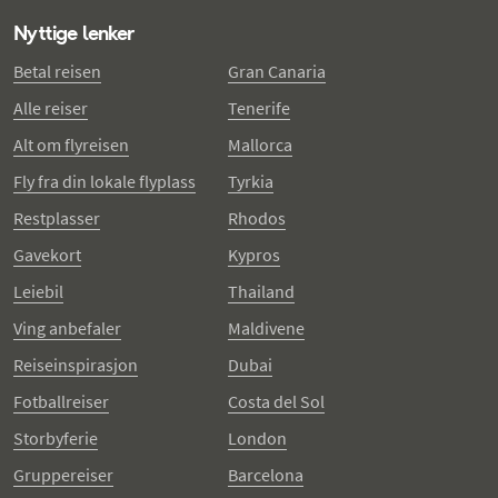
Nyttige lenker
Betal reisen
Gran Canaria
Alle reiser
Tenerife
Alt om flyreisen
Mallorca
Fly fra din lokale flyplass
Tyrkia
Restplasser
Rhodos
Gavekort
Kypros
Leiebil
Thailand
Ving anbefaler
Maldivene
Reiseinspirasjon
Dubai
Fotballreiser
Costa del Sol
Storbyferie
London
Gruppereiser
Barcelona