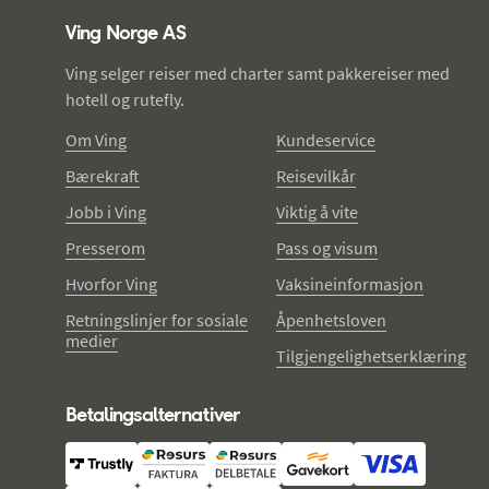
Ving Norge AS
Ving selger reiser med charter samt pakkereiser med
hotell og rutefly.
Om Ving
Kundeservice
Bærekraft
Reisevilkår
Jobb i Ving
Viktig å vite
Presserom
Pass og visum
Hvorfor Ving
Vaksineinformasjon
Retningslinjer for sosiale
Åpenhetsloven
medier
Tilgjengelighetserklæring
Betalingsalternativer