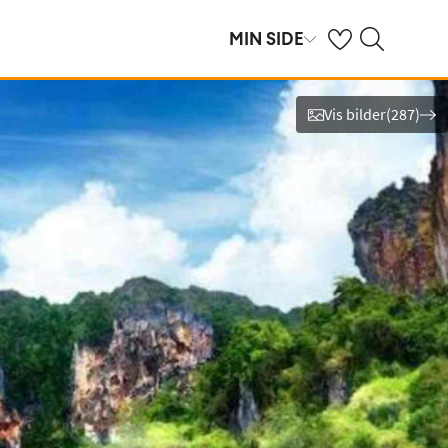
Se dine sparte hot
Søk på ving.no
MIN SIDE
Vis bilder
(
287
)