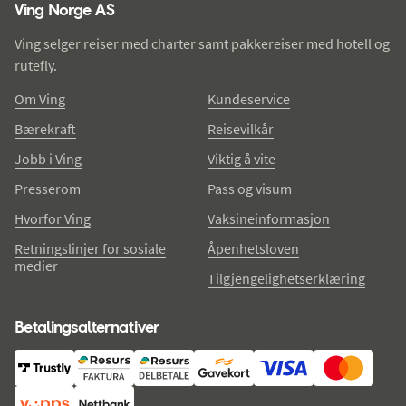
Ving Norge AS
Ving selger reiser med charter samt pakkereiser med hotell og
rutefly.
Om Ving
Kundeservice
Bærekraft
Reisevilkår
Jobb i Ving
Viktig å vite
Presserom
Pass og visum
Hvorfor Ving
Vaksineinformasjon
Retningslinjer for sosiale
Åpenhetsloven
medier
Tilgjengelighetserklæring
Betalingsalternativer