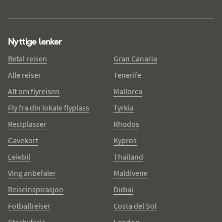
Nyttige lenker
Betal reisen
Gran Canaria
Alle reiser
Tenerife
Alt om flyreisen
Mallorca
Fly fra din lokale flyplass
Tyrkia
Restplasser
Rhodos
Gavekort
Kypros
Leiebil
Thailand
Ving anbefaler
Maldivene
Reiseinspirasjon
Dubai
Fotballreiser
Costa del Sol