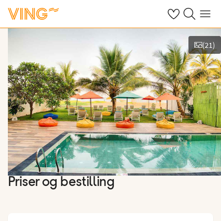
Se dine sparte h
Søk på ving.n
Meny
(
21
)
Vis bilder
Priser og bestilling