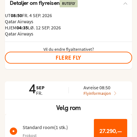
Detaljer om flyreisen
RUTEFLY
UT
08:50
FR. 4 SEP. 2026
Qatar Airways
HJEM
04:35
LØ. 12 SEP. 2026
Qatar Airways
Vil du endre flyalternativet?
FLERE FLY
4
SEP
Avreise 08:50
FR.
Flyinformasjon
Velg rom
Hopp
over
romlisten
Standard room
(
1
stk.
)
27.290,—
Frokost