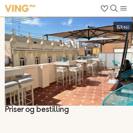
Se dine sparte h
Søk på ving.n
Meny
(
46
)
Vis bilder
Priser og bestilling