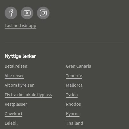
Facebook
YouTube
Instagram
Last ned vår app
Nyttige lenker
Betal reisen
Gran Canaria
Alle reiser
Tenerife
Alt om flyreisen
Mallorca
Fly fra din lokale flyplass
Tyrkia
Restplasser
Rhodos
Gavekort
Kypros
Leiebil
Thailand