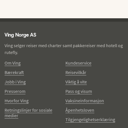
Ving - bunntekst
Ving Norge AS
Ving selger reiser med charter samt pakkereiser med hotell og
rutefly.
Om Ving
Kundeservice
Bærekraft
Reisevilkår
Jobb i Ving
Viktig å vite
Presserom
Pass og visum
Hvorfor Ving
Vaksineinformasjon
Retningslinjer for sosiale
Åpenhetsloven
medier
Tilgjengelighetserklæring