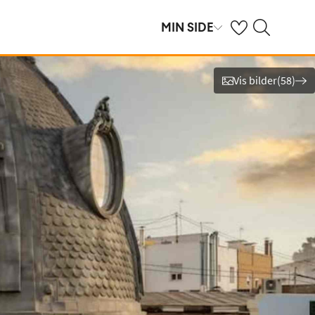
Se dine sparte hot
Søk på ving.no
MIN SIDE
Vis bilder
(
58
)