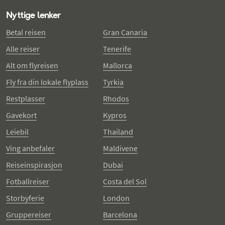
Nyttige lenker
Betal reisen
Gran Canaria
Alle reiser
Tenerife
Alt om flyreisen
Mallorca
Fly fra din lokale flyplass
Tyrkia
Restplasser
Rhodos
Gavekort
Kypros
Leiebil
Thailand
Ving anbefaler
Maldivene
Reiseinspirasjon
Dubai
Fotballreiser
Costa del Sol
Storbyferie
London
Gruppereiser
Barcelona