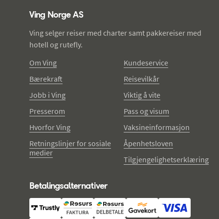
Ving Norge AS
Ving selger reiser med charter samt pakkereiser med
hotell og rutefly.
Om Ving
Kundeservice
Bærekraft
Reisevilkår
Jobb i Ving
Viktig å vite
Presserom
Pass og visum
Hvorfor Ving
Vaksineinformasjon
Retningslinjer for sosiale
Åpenhetsloven
medier
Tilgjengelighetserklæring
Betalingsalternativer