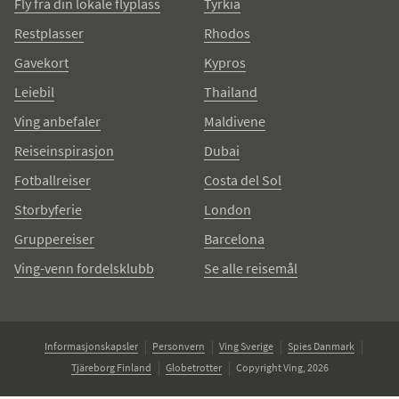
Fly fra din lokale flyplass
Tyrkia
Restplasser
Rhodos
Gavekort
Kypros
Leiebil
Thailand
Ving anbefaler
Maldivene
Reiseinspirasjon
Dubai
Fotballreiser
Costa del Sol
Storbyferie
London
Gruppereiser
Barcelona
Ving-venn fordelsklubb
Se alle reisemål
Informasjonskapsler
Personvern
Ving Sverige
Spies Danmark
Tjäreborg Finland
Globetrotter
Copyright Ving, 2026