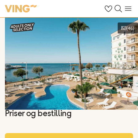
Se dine sparte h
Søk på ving.n
Meny
(
46
)
Vis bilder
Priser og bestilling