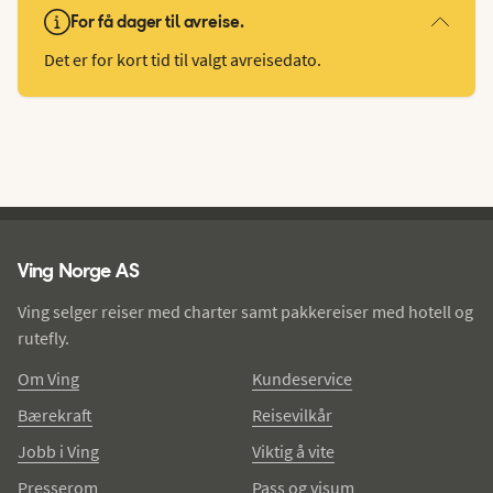
For få dager til avreise.
Det er for kort tid til valgt avreisedato.
Ving - bunntekst
Ving Norge AS
Ving selger reiser med charter samt pakkereiser med hotell og
rutefly.
Om Ving
Kundeservice
Bærekraft
Reisevilkår
Jobb i Ving
Viktig å vite
Presserom
Pass og visum