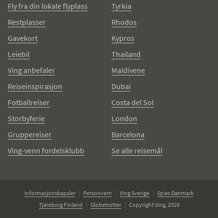
Fly fra din lokale flyplass
Tyrkia
Restplasser
Rhodos
Gavekort
Kypros
Leiebil
Thailand
Ving anbefaler
Maldivene
Reiseinspirasjon
Dubai
Fotballreiser
Costa del Sol
Storbyferie
London
Gruppereiser
Barcelona
Ving-venn fordelsklubb
Se alle reisemål
Informasjonskapsler
Personvern
Ving Sverige
Spies Danmark
Tjäreborg Finland
Globetrotter
Copyright Ving, 2026