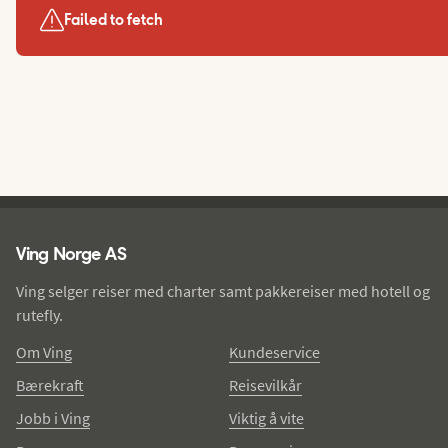
Failed to fetch
Ving - bunntekst
Ving Norge AS
Ving selger reiser med charter samt pakkereiser med hotell og
rutefly.
Om Ving
Kundeservice
Bærekraft
Reisevilkår
Jobb i Ving
Viktig å vite