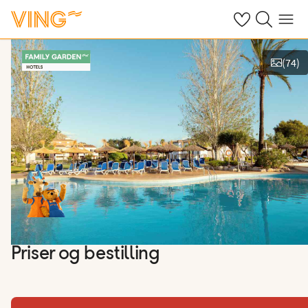
Se dine sparte h
Søk på ving.n
Meny
(
74
)
Se bilder og film
Priser og bestilling