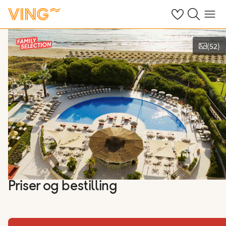
Se dine sparte h
Søk på ving.n
Meny
(
52
)
Vis bilder
Priser og bestilling