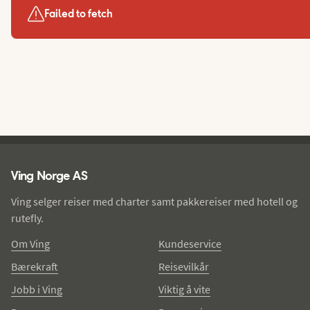
Failed to fetch
Ving - bunntekst
Ving Norge AS
Ving selger reiser med charter samt pakkereiser med hotell og
rutefly.
Om Ving
Kundeservice
Bærekraft
Reisevilkår
Jobb i Ving
Viktig å vite