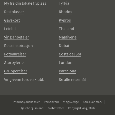
Fly fra din lokale flyplass
Tyrkia
Restplasser
Rhodos
Gavekort
Kypros
Leiebil
Thailand
Ving anbefaler
Maldivene
Reiseinspirasjon
Dubai
Fotballreiser
Costa del Sol
Storbyferie
London
Gruppereiser
Barcelona
Ving-venn fordelsklubb
Se alle reisemål
Informasjonskapsler
Personvern
Ving Sverige
Spies Danmark
Tjäreborg Finland
Globetrotter
Copyright Ving, 2026