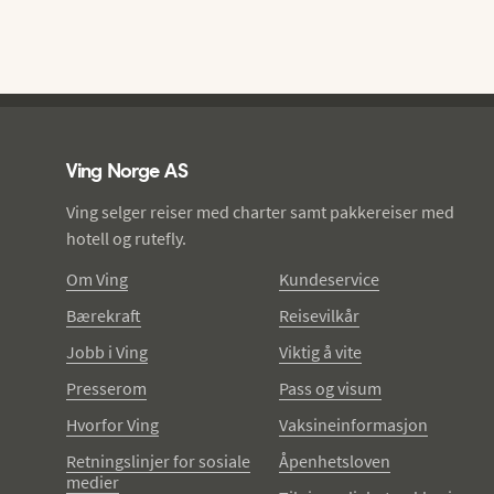
Ving - bunntekst
Ving Norge AS
Ving selger reiser med charter samt pakkereiser med
hotell og rutefly.
Om Ving
Kundeservice
Bærekraft
Reisevilkår
Jobb i Ving
Viktig å vite
Presserom
Pass og visum
Hvorfor Ving
Vaksineinformasjon
Retningslinjer for sosiale
Åpenhetsloven
medier