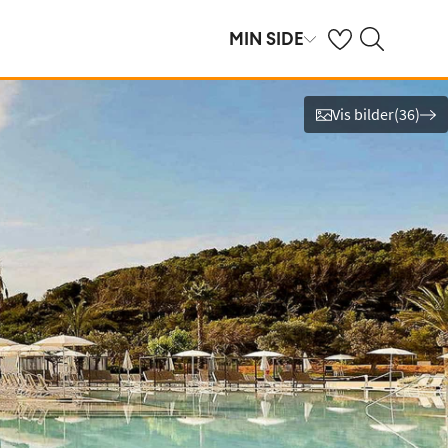
Se dine sparte hot
Søk på ving.no
MIN SIDE
Vis bilder
(
36
)