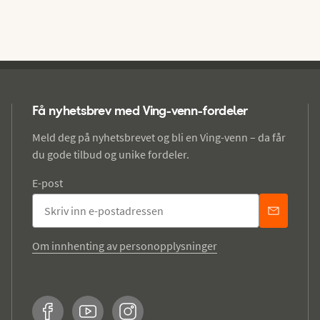
Få nyhetsbrev med Ving-venn-fordeler
Meld deg på nyhetsbrevet og bli en Ving-venn – da får
du gode tilbud og unike fordeler.
E-post
Om innhenting av personopplysninger
Facebook
YouTube
Instagram