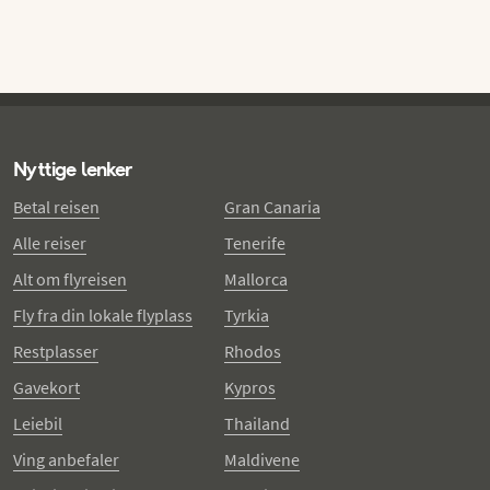
Nyttige lenker
Betal reisen
Gran Canaria
Alle reiser
Tenerife
Alt om flyreisen
Mallorca
Fly fra din lokale flyplass
Tyrkia
Restplasser
Rhodos
Gavekort
Kypros
Leiebil
Thailand
Ving anbefaler
Maldivene