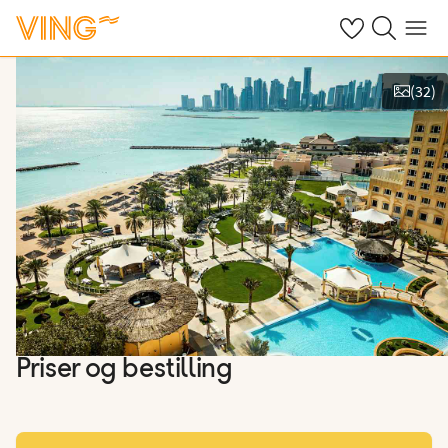
Se dine sparte h
Søk på ving.n
Meny
(
32
)
Vis bilder
Priser og bestilling