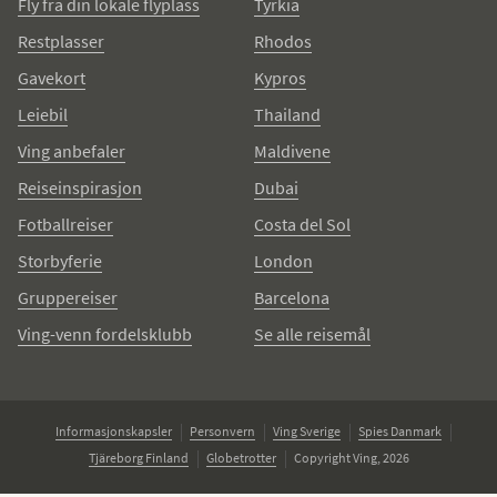
Fly fra din lokale flyplass
Tyrkia
Restplasser
Rhodos
Gavekort
Kypros
Leiebil
Thailand
Ving anbefaler
Maldivene
Reiseinspirasjon
Dubai
Fotballreiser
Costa del Sol
Storbyferie
London
Gruppereiser
Barcelona
Ving-venn fordelsklubb
Se alle reisemål
Informasjonskapsler
Personvern
Ving Sverige
Spies Danmark
Tjäreborg Finland
Globetrotter
Copyright Ving, 2026