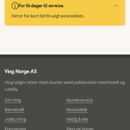
For få dager til avreise.
Det er for kort tid til valgt avreisedato.
Ving - bunntekst
Ving Norge AS
Ving selger reiser med charter samt pakkereiser med hotell og
rutefly.
Om Ving
Kundeservice
Bærekraft
Reisevilkår
Jobb i Ving
Viktig å vite
Presserom
Pass og visum