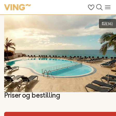
Se dine sparte h
Søk på ving.n
Meny
(
36
)
Se bilder og film
Priser og bestilling