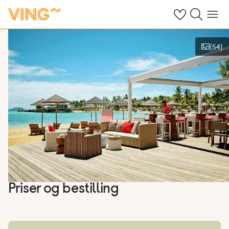
Se dine sparte h
Søk på ving.n
Meny
(
54
)
Vis bilder
Priser og bestilling