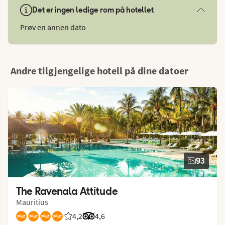
Det er ingen ledige rom på hotellet
Prøv en annen dato
Andre tilgjengelige hotell på dine datoer
93
The Ravenala Attitude
Mauritius
4,2
Vurdering fra Vings gjester: 4.189/5
Vurdering fra Tripadvisor: 4.6 of 5
4,6