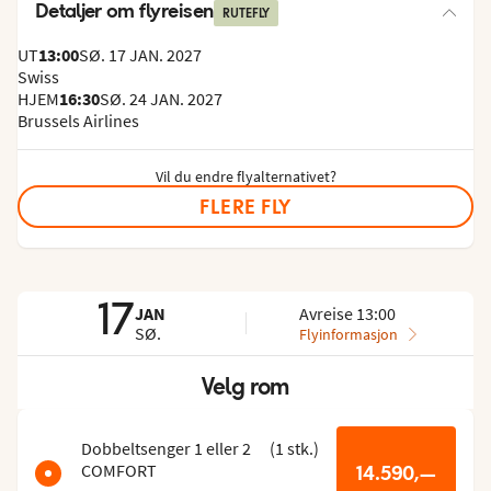
Detaljer om flyreisen
RUTEFLY
UT
13:00
SØ. 17 JAN. 2027
Swiss
HJEM
16:30
SØ. 24 JAN. 2027
Brussels Airlines
Vil du endre flyalternativet?
FLERE FLY
17
JAN
Avreise 13:00
SØ.
Flyinformasjon
Velg rom
Hopp
over
romlisten
Dobbeltsenger 1 eller 2
(
1
stk.
)
COMFORT
14.590,—