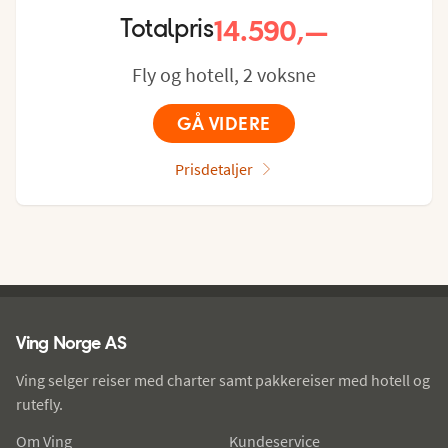
14.590,—
Totalpris
Fly og hotell, 2 voksne
GÅ VIDERE
Prisdetaljer
Ving - bunntekst
Ving Norge AS
Ving selger reiser med charter samt pakkereiser med hotell og
rutefly.
Om Ving
Kundeservice