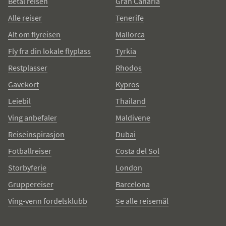
Betal reisen
Gran Canaria
Alle reiser
Tenerife
Alt om flyreisen
Mallorca
Fly fra din lokale flyplass
Tyrkia
Restplasser
Rhodos
Gavekort
Kypros
Leiebil
Thailand
Ving anbefaler
Maldivene
Reiseinspirasjon
Dubai
Fotballreiser
Costa del Sol
Storbyferie
London
Gruppereiser
Barcelona
Ving-venn fordelsklubb
Se alle reisemål