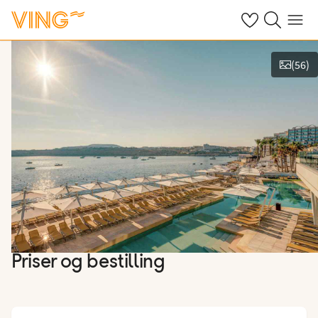
Se dine sparte h
Søk på ving.n
Meny
(
56
)
Vis bilder
Priser og bestilling