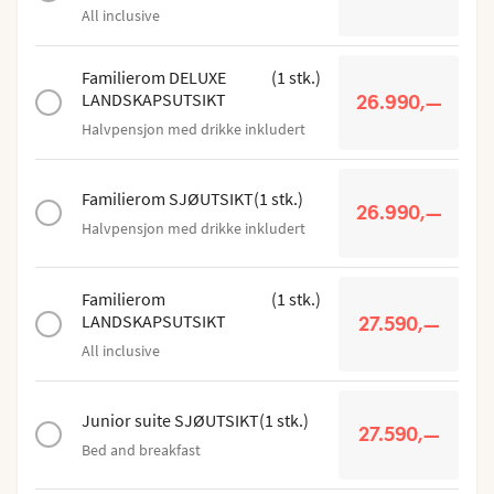
All inclusive
Familierom DELUXE
(
1
stk.
)
LANDSKAPSUTSIKT
26.990,—
Halvpensjon med drikke inkludert
Familierom SJØUTSIKT
(
1
stk.
)
26.990,—
Halvpensjon med drikke inkludert
Familierom
(
1
stk.
)
LANDSKAPSUTSIKT
27.590,—
All inclusive
Junior suite SJØUTSIKT
(
1
stk.
)
27.590,—
Bed and breakfast