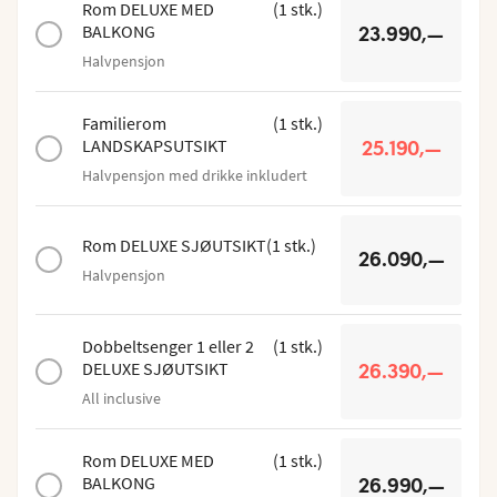
Rom DELUXE MED
(
1
stk.
)
BALKONG
23.990,—
Halvpensjon
Familierom
(
1
stk.
)
LANDSKAPSUTSIKT
25.190,—
Halvpensjon med drikke inkludert
Rom DELUXE SJØUTSIKT
(
1
stk.
)
26.090,—
Halvpensjon
Dobbeltsenger 1 eller 2
(
1
stk.
)
DELUXE SJØUTSIKT
26.390,—
All inclusive
Rom DELUXE MED
(
1
stk.
)
BALKONG
26.990,—