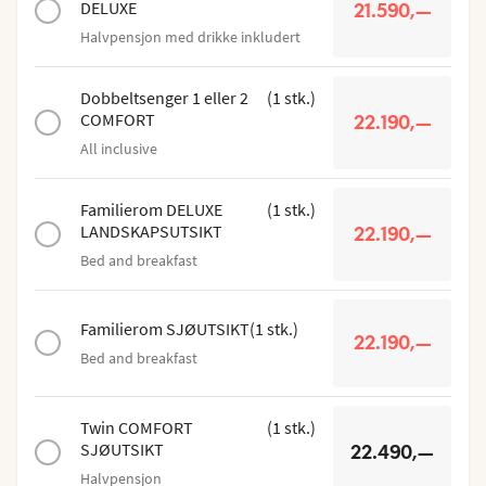
DELUXE
21.590,—
Halvpensjon med drikke inkludert
Dobbeltsenger 1 eller 2
(
1
stk.
)
COMFORT
22.190,—
All inclusive
Familierom DELUXE
(
1
stk.
)
LANDSKAPSUTSIKT
22.190,—
Bed and breakfast
Familierom SJØUTSIKT
(
1
stk.
)
22.190,—
Bed and breakfast
Twin COMFORT
(
1
stk.
)
SJØUTSIKT
22.490,—
Halvpensjon