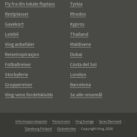
Fly fra din lokale flyplass
Tyrkia
Restplasser
Rhodos
Gavekort
Kypros
Leiebil
Thailand
Ving anbefaler
Maldivene
Reiseinspirasjon
Dubai
Fotballreiser
Costa del Sol
Storbyferie
London
Gruppereiser
Barcelona
Ving-venn fordelsklubb
Se alle reisemål
Informasjonskapsler
Personvern
Ving Sverige
Spies Danmark
Tjäreborg Finland
Globetrotter
Copyright Ving, 2026