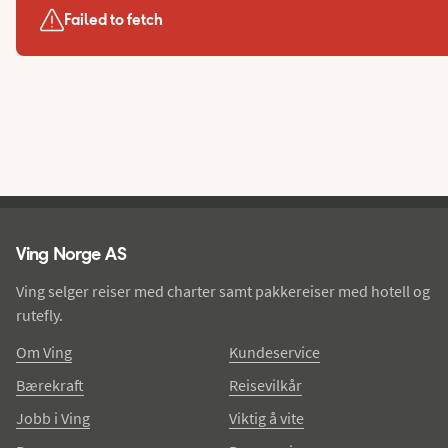
Failed to fetch
Ving - bunntekst
Ving Norge AS
Ving selger reiser med charter samt pakkereiser med hotell og
rutefly.
Om Ving
Kundeservice
Bærekraft
Reisevilkår
Jobb i Ving
Viktig å vite