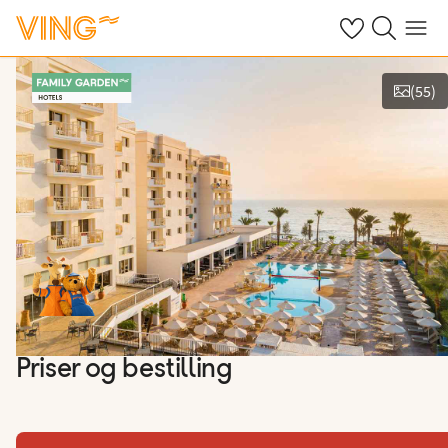
Se dine sparte h
Søk på ving.n
Meny
(
55
)
Vis bilder
Priser og bestilling