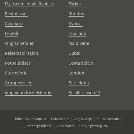
Fly fra din lokale flyplass
Tyrkia
Restplasser
Rhodos
Gavekort
Kypros
Leiebil
Thailand
Ving anbefaler
Maldivene
Reiseinspirasjon
Dubai
Fotballreiser
Costa del Sol
Storbyferie
London
Gruppereiser
Barcelona
Ving-venn fordelsklubb
Se alle reisemål
Informasjonskapsler
Personvern
Ving Sverige
Spies Danmark
Tjäreborg Finland
Globetrotter
Copyright Ving, 2026