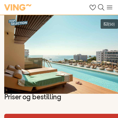
Se dine sparte h
Søk på ving.n
Meny
(
50
)
Vis bilder
Priser og bestilling