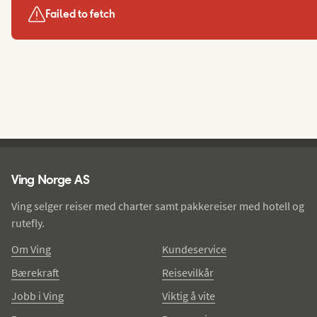
Failed to fetch
Ving - bunntekst
Ving Norge AS
Ving selger reiser med charter samt pakkereiser med hotell og
rutefly.
Om Ving
Kundeservice
Bærekraft
Reisevilkår
Jobb i Ving
Viktig å vite