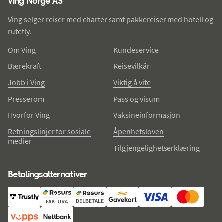
Ving Norge AS
Ving selger reiser med charter samt pakkereiser med hotell og
rutefly.
Om Ving
Kundeservice
Bærekraft
Reisevilkår
Jobb i Ving
Viktig å vite
Presserom
Pass og visum
Hvorfor Ving
Vaksineinformasjon
Retningslinjer for sosiale
Åpenhetsloven
medier
Tilgjengelighetserklæring
Betalingsalternativer