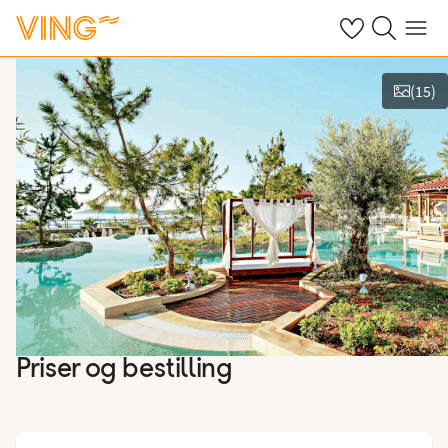
Se dine sparte h
Søk på ving.n
Meny
(
15
)
Vis bilder
Priser og bestilling