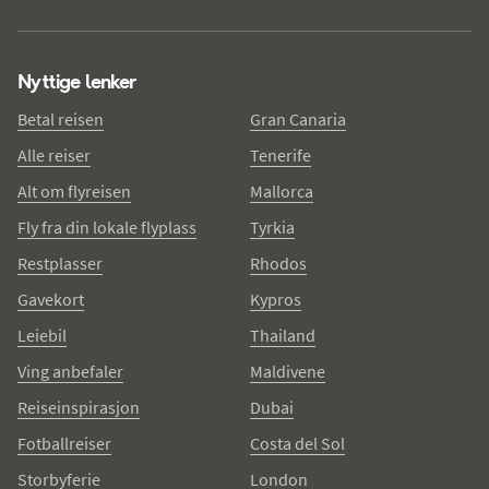
Nyttige lenker
Betal reisen
Gran Canaria
Alle reiser
Tenerife
Alt om flyreisen
Mallorca
Fly fra din lokale flyplass
Tyrkia
Restplasser
Rhodos
Gavekort
Kypros
Leiebil
Thailand
Ving anbefaler
Maldivene
Reiseinspirasjon
Dubai
Fotballreiser
Costa del Sol
Storbyferie
London