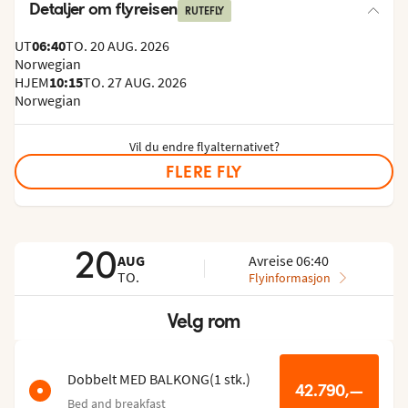
Detaljer om flyreisen
RUTEFLY
UT
06:40
TO. 20 AUG. 2026
Norwegian
HJEM
10:15
TO. 27 AUG. 2026
Norwegian
Vil du endre flyalternativet?
FLERE FLY
20
AUG
Avreise 06:40
TO.
Flyinformasjon
Velg rom
Hopp
over
romlisten
Dobbelt MED BALKONG
(
1
stk.
)
42.790,—
Bed and breakfast