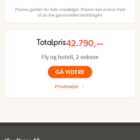
Prisene gjelder for hele reisefølget. Prisene kan endres frem
til du har gjennomført bestillingen.
42.790,—
Totalpris
Fly og hotell, 2 voksne
GÅ VIDERE
Prisdetaljer
Ving - bunntekst