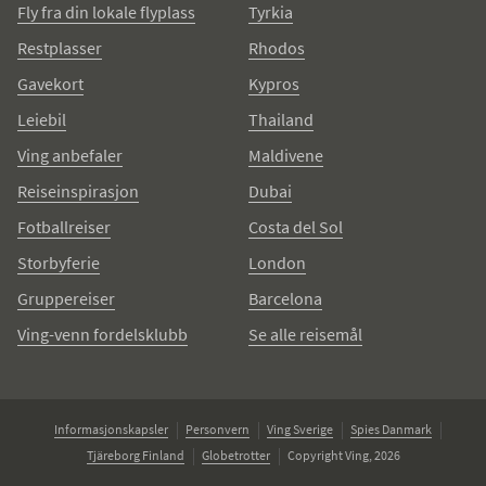
Fly fra din lokale flyplass
Tyrkia
Restplasser
Rhodos
Gavekort
Kypros
Leiebil
Thailand
Ving anbefaler
Maldivene
Reiseinspirasjon
Dubai
Fotballreiser
Costa del Sol
Storbyferie
London
Gruppereiser
Barcelona
Ving-venn fordelsklubb
Se alle reisemål
Informasjonskapsler
Personvern
Ving Sverige
Spies Danmark
Tjäreborg Finland
Globetrotter
Copyright Ving, 2026