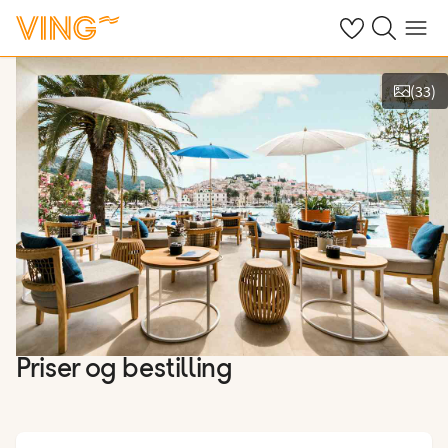
Se dine sparte h
Søk på ving.n
Meny
(
33
)
Vis bilder
Priser og bestilling