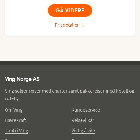
GÅ VIDERE
Prisdetaljer
Ving - bunntekst
Ving Norge AS
Ving selger reiser med charter samt pakkereiser med hotell og
rutefly.
Om Ving
Kundeservice
Bærekraft
Reisevilkår
Jobb i Ving
Viktig å vite