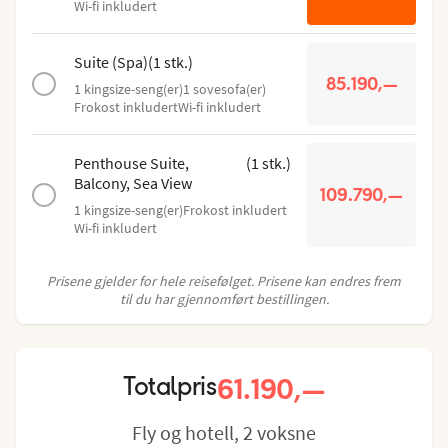
Wi-fi inkludert
Suite (Spa)
(
1
stk.
)
85.190,—
1 kingsize-seng(er)
1 sovesofa(er)
Frokost inkludert
Wi-fi inkludert
Penthouse Suite,
(
1
stk.
)
Balcony, Sea View
109.790,—
1 kingsize-seng(er)
Frokost inkludert
Wi-fi inkludert
Prisene gjelder for hele reisefølget. Prisene kan endres frem
til du har gjennomført bestillingen.
61.190,—
Totalpris
Fly og hotell, 2 voksne