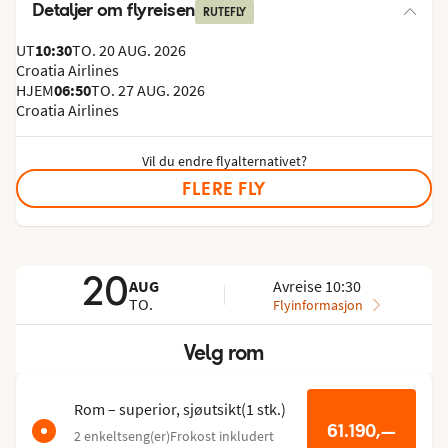
Detaljer om flyreisen
RUTEFLY
UT
10:30
TO. 20 AUG. 2026
Croatia Airlines
HJEM
06:50
TO. 27 AUG. 2026
Croatia Airlines
Vil du endre flyalternativet?
FLERE FLY
20
AUG
Avreise 10:30
TO.
Flyinformasjon
Velg rom
Hopp
over
romlisten
Rom – superior, sjøutsikt
(
1
stk.
)
61.190,—
2 enkeltseng(er)
Frokost inkludert