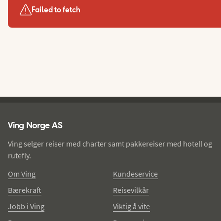
Failed to fetch
Ving - bunntekst
Ving Norge AS
Ving selger reiser med charter samt pakkereiser med hotell og
rutefly.
Om Ving
Kundeservice
Bærekraft
Reisevilkår
Jobb i Ving
Viktig å vite