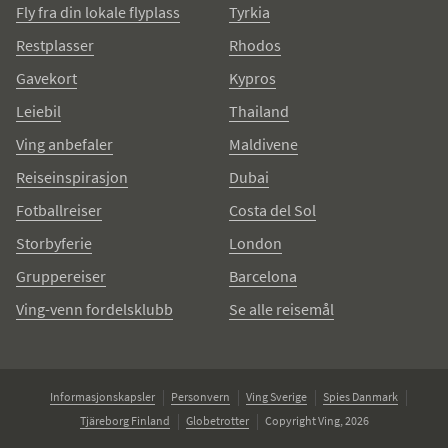
Fly fra din lokale flyplass
Tyrkia
Restplasser
Rhodos
Gavekort
Kypros
Leiebil
Thailand
Ving anbefaler
Maldivene
Reiseinspirasjon
Dubai
Fotballreiser
Costa del Sol
Storbyferie
London
Gruppereiser
Barcelona
Ving-venn fordelsklubb
Se alle reisemål
Informasjonskapsler
Personvern
Ving Sverige
Spies Danmark
Tjäreborg Finland
Globetrotter
Copyright Ving, 2026