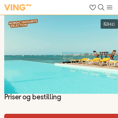
Se dine sparte h
Søk på ving.n
Meny
(
42
)
Se bilder og film
Priser og bestilling