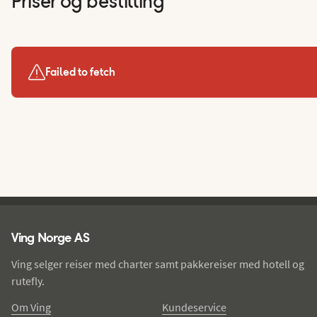
Priser og bestilling
Failed to fetch
Ving - bunntekst
Ving Norge AS
Ving selger reiser med charter samt pakkereiser med hotell og
rutefly.
Om Ving
Kundeservice