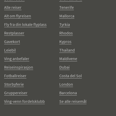
Alle reiser
Tenerife
Alt om flyreisen
Mallorca
Fly fra din lokale flyplass
Tyrkia
Restplasser
Rhodos
Gavekort
Kypros
Leiebil
Thailand
Ving anbefaler
Maldivene
Reiseinspirasjon
Dubai
Fotballreiser
Costa del Sol
Storbyferie
London
Gruppereiser
Barcelona
Ving-venn fordelsklubb
Se alle reisemål