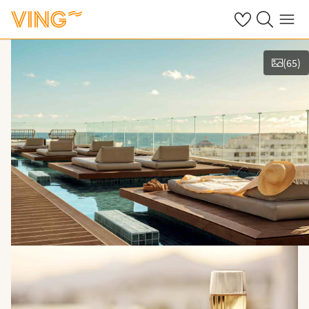
Se dine sparte h
Søk på ving.n
Meny
(
65
)
Se bilder og film