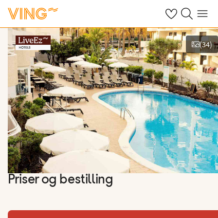
Se dine sparte h
Søk på ving.n
Meny
(
34
)
Vis bilder
Priser og bestilling