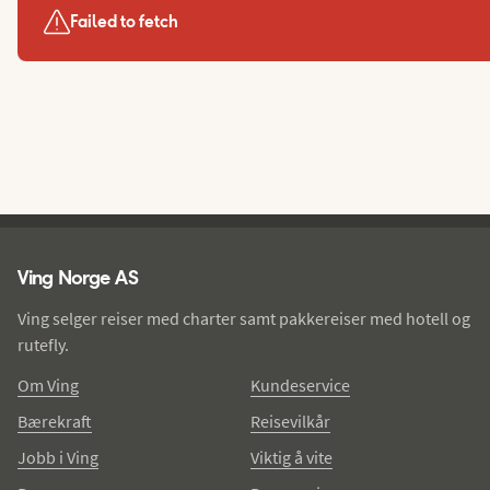
Failed to fetch
Ving - bunntekst
Ving Norge AS
Ving selger reiser med charter samt pakkereiser med hotell og
rutefly.
Om Ving
Kundeservice
Bærekraft
Reisevilkår
Jobb i Ving
Viktig å vite