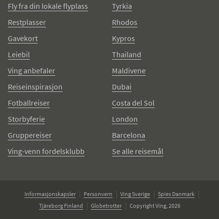
Fly fra din lokale flyplass
Tyrkia
Restplasser
Rhodos
Gavekort
Kypros
Leiebil
Thailand
Ving anbefaler
Maldivene
Reiseinspirasjon
Dubai
Fotballreiser
Costa del Sol
Storbyferie
London
Gruppereiser
Barcelona
Ving-venn fordelsklubb
Se alle reisemål
Informasjonskapsler
Personvern
Ving Sverige
Spies Danmark
Tjäreborg Finland
Globetrotter
Copyright Ving, 2026