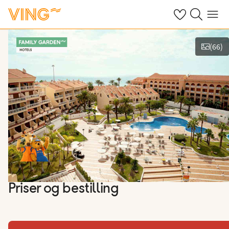
Se dine sparte h
Søk på ving.n
Meny
(
66
)
Se bilder og film
Priser og bestilling