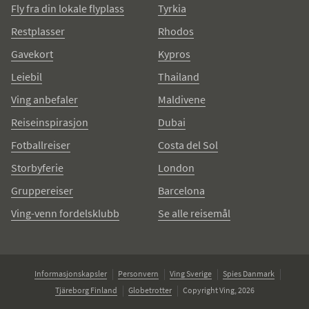
Fly fra din lokale flyplass
Tyrkia
Restplasser
Rhodos
Gavekort
Kypros
Leiebil
Thailand
Ving anbefaler
Maldivene
Reiseinspirasjon
Dubai
Fotballreiser
Costa del Sol
Storbyferie
London
Gruppereiser
Barcelona
Ving-venn fordelsklubb
Se alle reisemål
Informasjonskapsler
Personvern
Ving Sverige
Spies Danmark
Tjäreborg Finland
Globetrotter
Copyright Ving, 2026