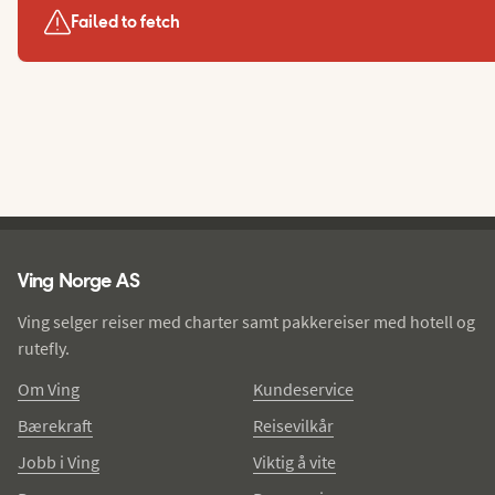
Failed to fetch
Ving - bunntekst
Ving Norge AS
Ving selger reiser med charter samt pakkereiser med hotell og
rutefly.
Om Ving
Kundeservice
Bærekraft
Reisevilkår
Jobb i Ving
Viktig å vite