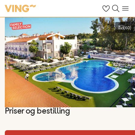
Se dine sparte h
Søk på ving.n
Meny
(
60
)
Se bilder og film
Priser og bestilling