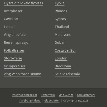
Fly fra din lokale flyplass
Tyrkia
Restplasser
Rhodos
Gavekort
Kypros
Leiebil
Thailand
Ving anbefaler
Maldivene
Reiseinspirasjon
Dubai
Fotballreiser
Costa del Sol
Storbyferie
London
Gruppereiser
Barcelona
Ving-venn fordelsklubb
Se alle reisemål
Informasjonskapsler
Personvern
Ving Sverige
Spies Danmark
Tjäreborg Finland
Globetrotter
Copyright Ving, 2026