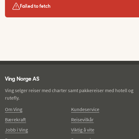
Failed to fetch
Ving - bunntekst
Ving Norge AS
Ving selger reiser med charter samt pakkereiser med hotell og
rutefly.
Om Ving
Kundeservice
Bærekraft
Reisevilkår
Jobb i Ving
Viktig å vite