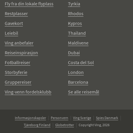
Fly fra din lokale flyplass
Tyrkia
Restplasser
Rhodos
Gavekort
Kypros
Leiebil
Thailand
Ving anbefaler
Maldivene
Reiseinspirasjon
Dubai
Fotballreiser
Costa del Sol
Storbyferie
London
Gruppereiser
Barcelona
Ving-venn fordelsklubb
Se alle reisemål
Informasjonskapsler
Personvern
Ving Sverige
Spies Danmark
Tjäreborg Finland
Globetrotter
Copyright Ving, 2026