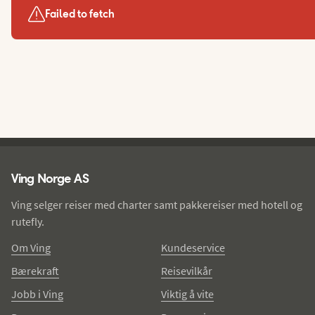
Failed to fetch
Ving - bunntekst
Ving Norge AS
Ving selger reiser med charter samt pakkereiser med hotell og
rutefly.
Om Ving
Kundeservice
Bærekraft
Reisevilkår
Jobb i Ving
Viktig å vite