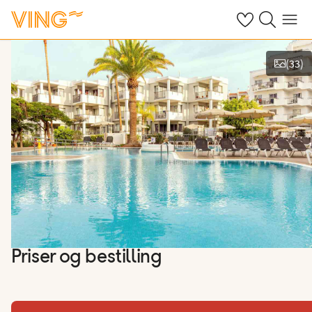
Se dine sparte h
Søk på ving.n
Meny
(
33
)
Vis bilder
Priser og bestilling