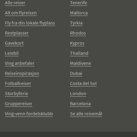
Alle reiser
Tenerife
Alt om flyreisen
Mallorca
Fly fra din lokale flyplass
Tyrkia
Restplasser
Rhodos
Gavekort
Kypros
Leiebil
Thailand
Ving anbefaler
Maldivene
Reiseinspirasjon
Dubai
Fotballreiser
Costa del Sol
Storbyferie
London
Gruppereiser
Barcelona
Ving-venn fordelsklubb
Se alle reisemål