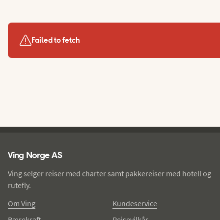
Failed to fetch
Ving - bunntekst
Ving Norge AS
Ving selger reiser med charter samt pakkereiser med hotell og
rutefly.
Om Ving
Kundeservice
Bærekraft
Reisevilkår