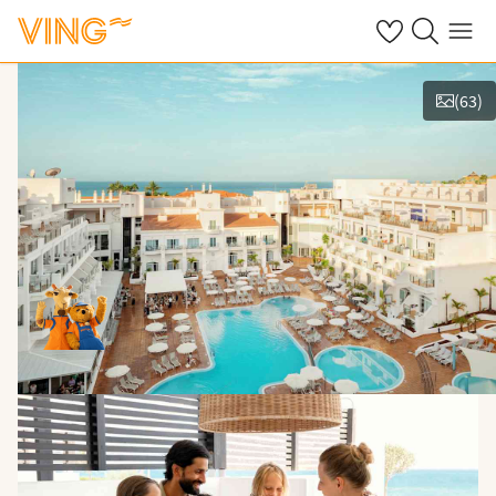
Se dine sparte h
Søk på ving.n
Meny
(
63
)
Se bilder og film