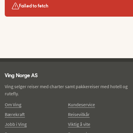
Failed to fetch
Ving - bunntekst
Ving Norge AS
Ving selger reiser med charter samt pakkereiser med hotell og
rutefly.
Om Ving
Kundeservice
Bærekraft
Reisevilkår
Jobb i Ving
Viktig å vite