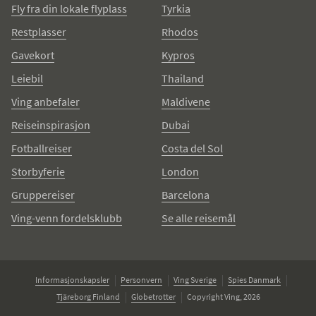
Fly fra din lokale flyplass
Tyrkia
Restplasser
Rhodos
Gavekort
Kypros
Leiebil
Thailand
Ving anbefaler
Maldivene
Reiseinspirasjon
Dubai
Fotballreiser
Costa del Sol
Storbyferie
London
Gruppereiser
Barcelona
Ving-venn fordelsklubb
Se alle reisemål
Informasjonskapsler
Personvern
Ving Sverige
Spies Danmark
Tjäreborg Finland
Globetrotter
Copyright Ving, 2026