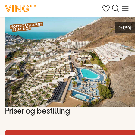
Se dine sparte h
Søk på ving.n
Meny
(
50
)
Se bilder og film
Priser og bestilling