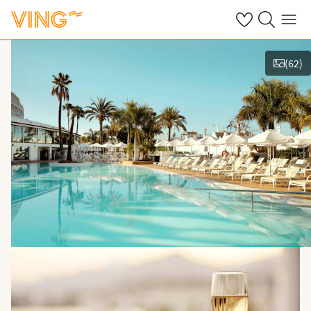
Se dine sparte h
Søk på ving.n
Meny
(
62
)
Vis bilder