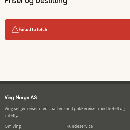
Priser og bestilling
Failed to fetch
Ving - bunntekst
Ving Norge AS
Ving selger reiser med charter samt pakkereiser med hotell og
rutefly.
Om Ving
Kundeservice