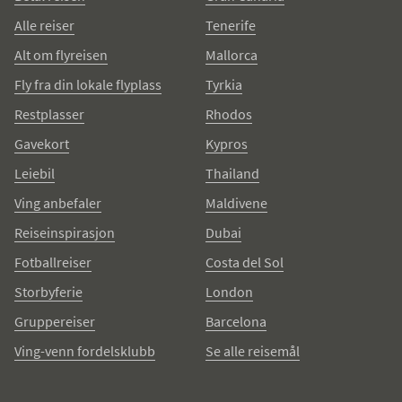
Alle reiser
Tenerife
Alt om flyreisen
Mallorca
Fly fra din lokale flyplass
Tyrkia
Restplasser
Rhodos
Gavekort
Kypros
Leiebil
Thailand
Ving anbefaler
Maldivene
Reiseinspirasjon
Dubai
Fotballreiser
Costa del Sol
Storbyferie
London
Gruppereiser
Barcelona
Ving-venn fordelsklubb
Se alle reisemål