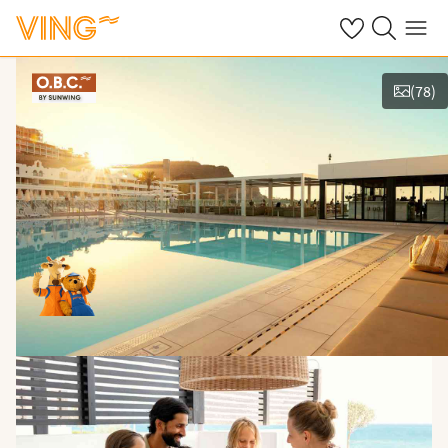
Se dine sparte h
Søk på ving.n
Meny
(
78
)
Se bilder og film