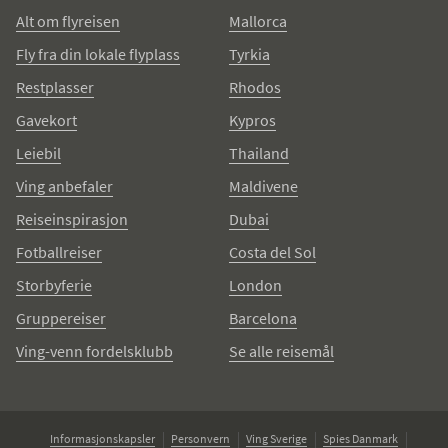
Alt om flyreisen
Mallorca
Fly fra din lokale flyplass
Tyrkia
Restplasser
Rhodos
Gavekort
Kypros
Leiebil
Thailand
Ving anbefaler
Maldivene
Reiseinspirasjon
Dubai
Fotballreiser
Costa del Sol
Storbyferie
London
Gruppereiser
Barcelona
Ving-venn fordelsklubb
Se alle reisemål
Informasjonskapsler
Personvern
Ving Sverige
Spies Danmark