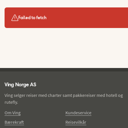
Failed to fetch
Ving - bunntekst
Ving Norge AS
Ving selger reiser med charter samt pakkereiser med hotell og
rutefly.
Om Ving
Kundeservice
Bærekraft
Reisevilkår