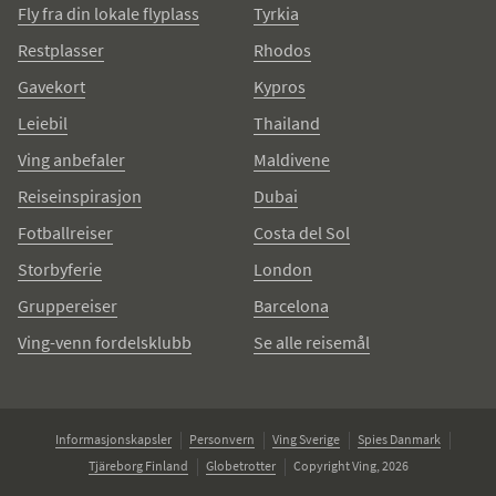
Fly fra din lokale flyplass
Tyrkia
Restplasser
Rhodos
Gavekort
Kypros
Leiebil
Thailand
Ving anbefaler
Maldivene
Reiseinspirasjon
Dubai
Fotballreiser
Costa del Sol
Storbyferie
London
Gruppereiser
Barcelona
Ving-venn fordelsklubb
Se alle reisemål
Informasjonskapsler
Personvern
Ving Sverige
Spies Danmark
Tjäreborg Finland
Globetrotter
Copyright Ving, 2026