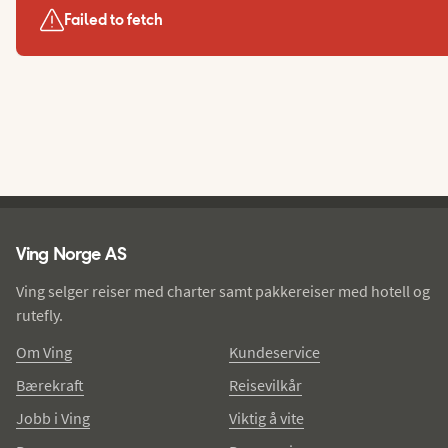
Failed to fetch
Ving - bunntekst
Ving Norge AS
Ving selger reiser med charter samt pakkereiser med hotell og
rutefly.
Om Ving
Kundeservice
Bærekraft
Reisevilkår
Jobb i Ving
Viktig å vite