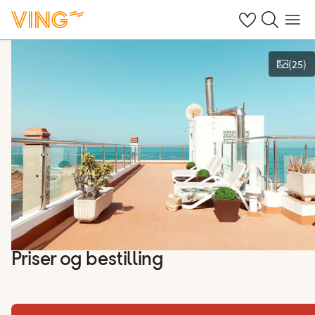
Se dine sparte h
Søk på ving.n
Meny
(
25
)
Vis bilder
Priser og bestilling