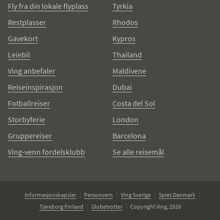
Fly fra din lokale flyplass
Tyrkia
Restplasser
Rhodos
Gavekort
Kypros
Leiebil
Thailand
Ving anbefaler
Maldivene
Reiseinspirasjon
Dubai
Fotballreiser
Costa del Sol
Storbyferie
London
Gruppereiser
Barcelona
Ving-venn fordelsklubb
Se alle reisemål
Informasjonskapsler
Personvern
Ving Sverige
Spies Danmark
Tjäreborg Finland
Globetrotter
Copyright Ving, 2026