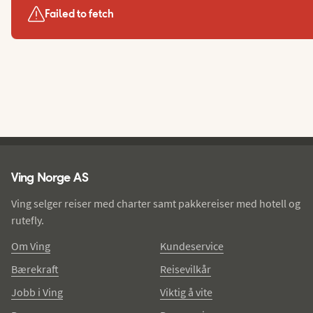
Failed to fetch
Ving - bunntekst
Ving Norge AS
Ving selger reiser med charter samt pakkereiser med hotell og
rutefly.
Om Ving
Kundeservice
Bærekraft
Reisevilkår
Jobb i Ving
Viktig å vite