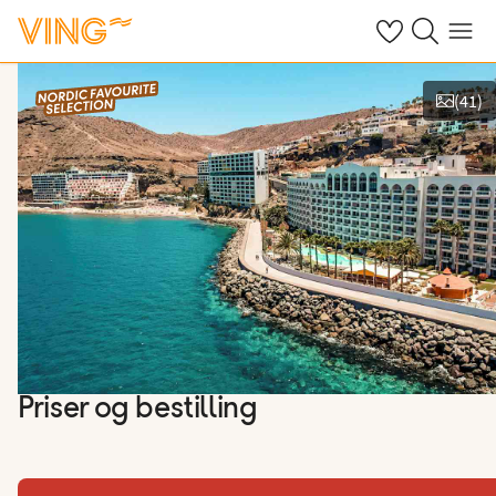
Se dine sparte h
Søk på ving.n
Meny
(
41
)
Se bilder og film
Priser og bestilling