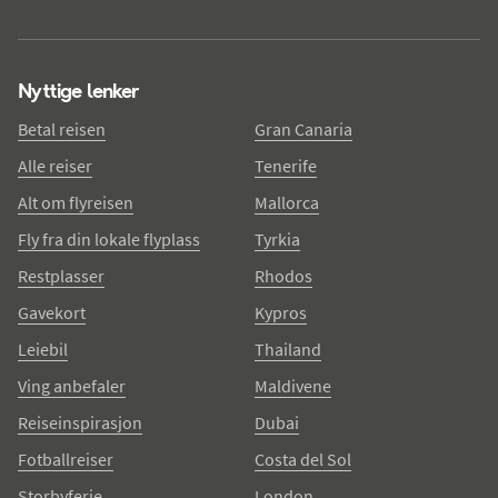
Nyttige lenker
Betal reisen
Gran Canaria
Alle reiser
Tenerife
Alt om flyreisen
Mallorca
Fly fra din lokale flyplass
Tyrkia
Restplasser
Rhodos
Gavekort
Kypros
Leiebil
Thailand
Ving anbefaler
Maldivene
Reiseinspirasjon
Dubai
Fotballreiser
Costa del Sol
Storbyferie
London