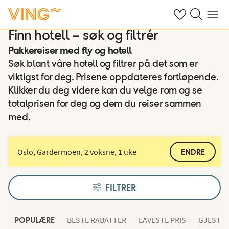
Se dine sparte h
Søk på ving.n
Meny
Finn hotell – søk og filtrér
Pakkereiser med fly og hotell
Søk blant våre
hotell
og filtrer på det som er
viktigst for deg. Prisene oppdateres fortløpende.
Klikker du deg videre kan du velge rom og se
totalprisen for deg og dem du reiser sammen
med.
Oslo, Gardermoen, 2 voksne, 1 uke
ENDRE
FILTRER
BESTE RABATTER
LAVESTE PRIS
GJESTEN
POPULÆRE