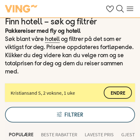
Se dine sparte h
Søk på ving.n
Meny
Finn hotell – søk og filtrér
Pakkereiser med fly og hotell
Søk blant våre
hotell
og filtrer på det som er
viktigst for deg. Prisene oppdateres fortløpende.
Klikker du deg videre kan du velge rom og se
totalprisen for deg og dem du reiser sammen
med.
Kristiansand S, 2 voksne, 1 uke
ENDRE
FILTRER
BESTE RABATTER
LAVESTE PRIS
GJESTEN
POPULÆRE