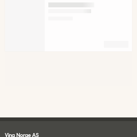
Ving - bunntekst
Ving Norge AS