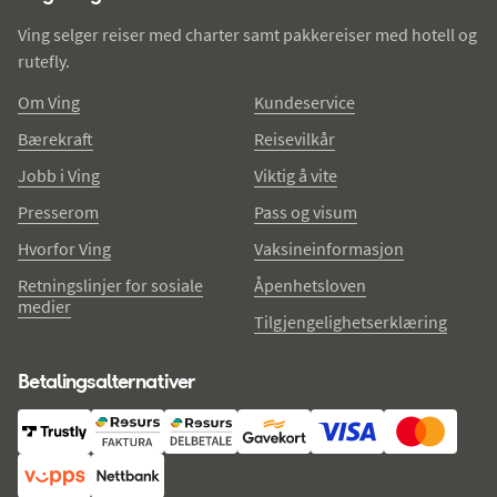
Ving selger reiser med charter samt pakkereiser med hotell og
rutefly.
Om Ving
Kundeservice
Bærekraft
Reisevilkår
Jobb i Ving
Viktig å vite
Presserom
Pass og visum
Hvorfor Ving
Vaksineinformasjon
Retningslinjer for sosiale
Åpenhetsloven
medier
Tilgjengelighetserklæring
Betalingsalternativer