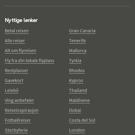
Nyttige lenker
Betal reisen
Gran Canaria
Alle reiser
Tenerife
Alt om flyreisen
Mallorca
Fly fra din lokale flyplass
Tyrkia
Restplasser
Rhodos
Gavekort
Kypros
Leiebil
Thailand
Ving anbefaler
Maldivene
Reiseinspirasjon
Dubai
Fotballreiser
Costa del Sol
Storbyferie
London