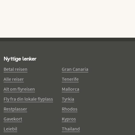
Nyttige lenker
Betal reisen
Gran Canaria
Alle reiser
Tenerife
Alt om flyreisen
Mallorca
Fly fra din lokale flyplass
Tyrkia
Restplasser
Rhodos
Gavekort
Kypros
Leiebil
Thailand