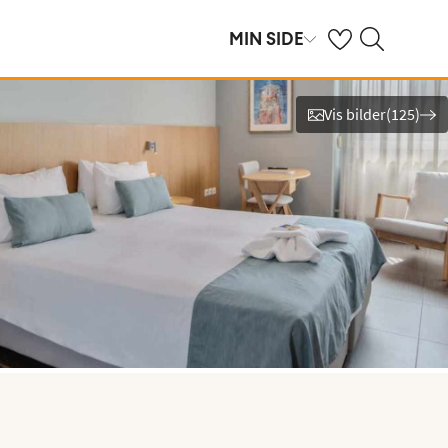
Se dine sparte hot
Søk på ving.no
MIN SIDE
Vis bilder
(
125
)