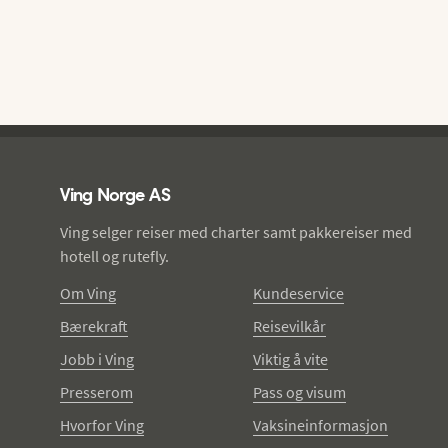
Ving - bunntekst
Ving Norge AS
Ving selger reiser med charter samt pakkereiser med
hotell og rutefly.
Om Ving
Kundeservice
Bærekraft
Reisevilkår
Jobb i Ving
Viktig å vite
Presserom
Pass og visum
Hvorfor Ving
Vaksineinformasjon