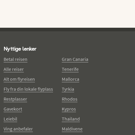
Nyttige lenker
Betal reisen
Gran Canaria
Alle reiser
Tenerife
Alt om flyreisen
Mallorca
Fly fra din lokale flyplass
Tyrkia
Restplasser
Rhodos
Gavekort
Kypros
Leiebil
Thailand
Ving anbefaler
Maldivene