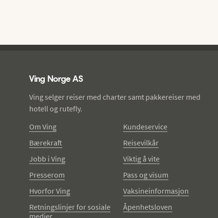
Ving - bunntekst
Ving Norge AS
Ving selger reiser med charter samt pakkereiser med
hotell og rutefly.
Om Ving
Kundeservice
Bærekraft
Reisevilkår
Jobb i Ving
Viktig å vite
Presserom
Pass og visum
Hvorfor Ving
Vaksineinformasjon
Retningslinjer for sosiale
Åpenhetsloven
medier