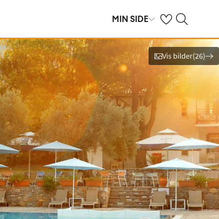
Se dine sparte hot
Søk på ving.no
MIN SIDE
Vis bilder
(
26
)