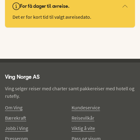
For få dager til avreise.
Det er for kort tid til valgt avreisedato.
Ving - bunntekst
Ving Norge AS
Ving selger reiser med charter samt pakkereiser med hotell og
rutefly.
Om Ving
Kundeservice
Bærekraft
Reisevilkår
Jobb i Ving
Viktig å vite
Presserom
Pass og visum