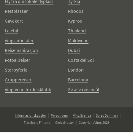
Fly fra din lokale flyplass
Tyrkia
Restplasser
Rhodos
Gavekort
Kypros
Leiebil
Thailand
Ving anbefaler
Maldivene
Reiseinspirasjon
Dubai
Fotballreiser
Costa del Sol
Storbyferie
London
Gruppereiser
Barcelona
Ving-venn fordelsklubb
Se alle reisemål
Informasjonskapsler
Personvern
Ving Sverige
Spies Danmark
Tjäreborg Finland
Globetrotter
Copyright Ving, 2026