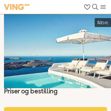
Se dine sparte h
Søk på ving.n
Meny
(
14
)
Vis bilder
Priser og bestilling