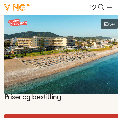
Se dine sparte h
Søk på ving.n
Meny
(
94
)
Vis bilder
Priser og bestilling