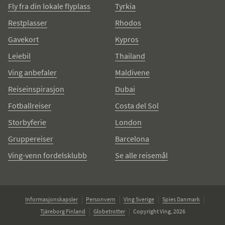
Fly fra din lokale flyplass
Tyrkia
Restplasser
Rhodos
Gavekort
Kypros
Leiebil
Thailand
Ving anbefaler
Maldivene
Reiseinspirasjon
Dubai
Fotballreiser
Costa del Sol
Storbyferie
London
Gruppereiser
Barcelona
Ving-venn fordelsklubb
Se alle reisemål
Informasjonskapsler
Personvern
Ving Sverige
Spies Danmark
Tjäreborg Finland
Globetrotter
Copyright Ving, 2026