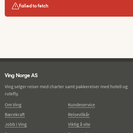
Failed to fetch
Ving - bunntekst
Ving Norge AS
Ving selger reiser med charter samt pakkereiser med hotell og
rutefly.
Om Ving
Kundeservice
Bærekraft
Reisevilkår
Jobb i Ving
Viktig å vite