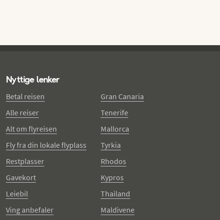
Nyttige lenker
Betal reisen
Gran Canaria
Alle reiser
Tenerife
Alt om flyreisen
Mallorca
Fly fra din lokale flyplass
Tyrkia
Restplasser
Rhodos
Gavekort
Kypros
Leiebil
Thailand
Ving anbefaler
Maldivene