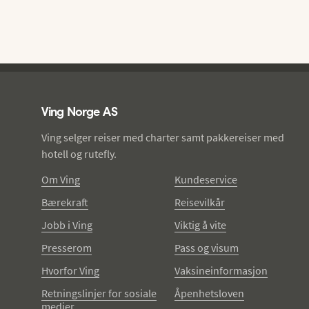
Ving - bunntekst
Ving Norge AS
Ving selger reiser med charter samt pakkereiser med
hotell og rutefly.
Om Ving
Kundeservice
Bærekraft
Reisevilkår
Jobb i Ving
Viktig å vite
Presserom
Pass og visum
Hvorfor Ving
Vaksineinformasjon
Retningslinjer for sosiale
Åpenhetsloven
medier