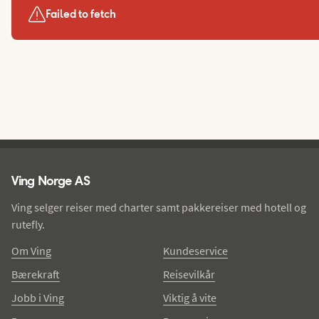
Failed to fetch
Ving - bunntekst
Ving Norge AS
Ving selger reiser med charter samt pakkereiser med hotell og
rutefly.
Om Ving
Kundeservice
Bærekraft
Reisevilkår
Jobb i Ving
Viktig å vite