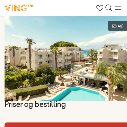
Se dine sparte h
Søk på ving.n
Meny
(
48
)
Vis bilder
Priser og bestilling