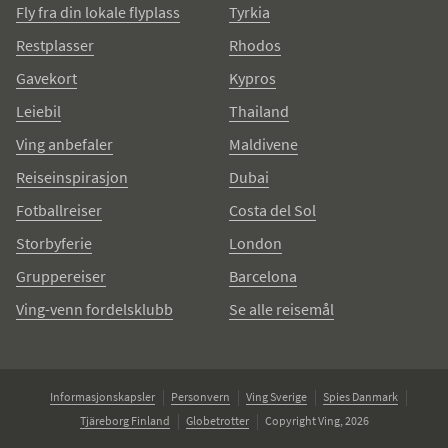
Fly fra din lokale flyplass
Tyrkia
Restplasser
Rhodos
Gavekort
Kypros
Leiebil
Thailand
Ving anbefaler
Maldivene
Reiseinspirasjon
Dubai
Fotballreiser
Costa del Sol
Storbyferie
London
Gruppereiser
Barcelona
Ving-venn fordelsklubb
Se alle reisemål
Informasjonskapsler
Personvern
Ving Sverige
Spies Danmark
Tjäreborg Finland
Globetrotter
Copyright Ving, 2026