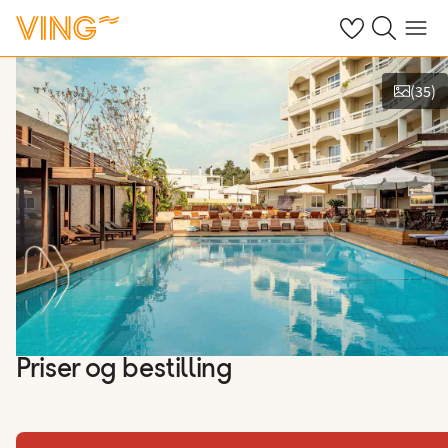
Se dine sparte h
Søk på ving.n
Meny
(
35
)
Vis bilder
Priser og bestilling