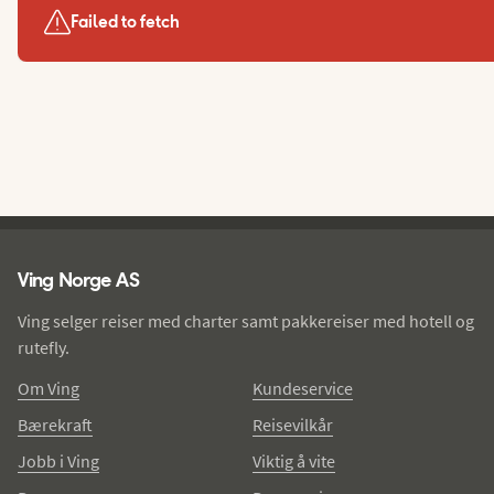
Failed to fetch
Ving - bunntekst
Ving Norge AS
Ving selger reiser med charter samt pakkereiser med hotell og
rutefly.
Om Ving
Kundeservice
Bærekraft
Reisevilkår
Jobb i Ving
Viktig å vite