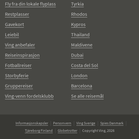
Fly fra din lokale flyplass
Tyrkia
Restplasser
Rhodos
Gavekort
Kypros
Leiebil
Thailand
Ving anbefaler
Maldivene
Reiseinspirasjon
Dubai
Fotballreiser
Costa del Sol
Storbyferie
London
Gruppereiser
Barcelona
Ving-venn fordelsklubb
Se alle reisemål
Informasjonskapsler
Personvern
Ving Sverige
Spies Danmark
Tjäreborg Finland
Globetrotter
Copyright Ving, 2026