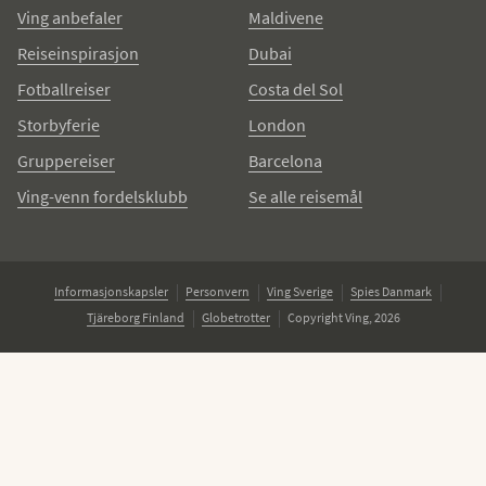
Ving anbefaler
Maldivene
Reiseinspirasjon
Dubai
Fotballreiser
Costa del Sol
Storbyferie
London
Gruppereiser
Barcelona
Ving-venn fordelsklubb
Se alle reisemål
Informasjonskapsler
Personvern
Ving Sverige
Spies Danmark
Tjäreborg Finland
Globetrotter
Copyright Ving, 2026