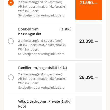
2 enkeltseng(er)
1 sovesofa(er)
21.590,—
Alt inkludert (mat/drikke/snacks)
Wi-fi inkludert
Selvbetjent parkering inkludert
Dobbeltrom,
(
1
stk.
)
bassengutsikt
2 enkeltseng(er)
1 sovesofa(er)
23.090,—
Alt inkludert (mat/drikke/snacks)
Wi-fi inkludert
Selvbetjent parkering inkludert
Familierom, hageutsikt
(
1
stk.
)
2 enkeltseng(er)
1 sovesofa(er)
26.390,—
Alt inkludert (mat/drikke/snacks)
Wi-fi inkludert
Selvbetjent parkering inkludert
Villa, 2 Bedrooms, Private
(
1
stk.
)
Pool