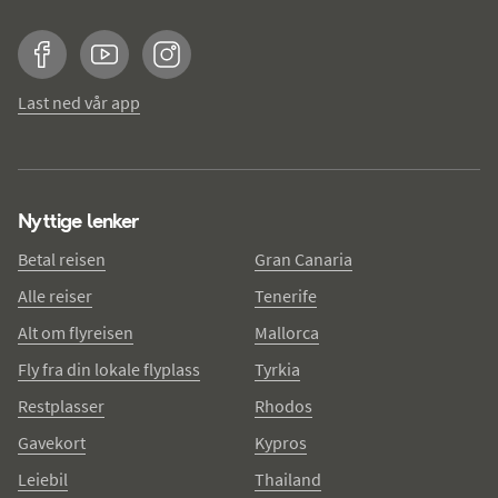
Facebook
YouTube
Instagram
Last ned vår app
Nyttige lenker
Betal reisen
Gran Canaria
Alle reiser
Tenerife
Alt om flyreisen
Mallorca
Fly fra din lokale flyplass
Tyrkia
Restplasser
Rhodos
Gavekort
Kypros
Leiebil
Thailand