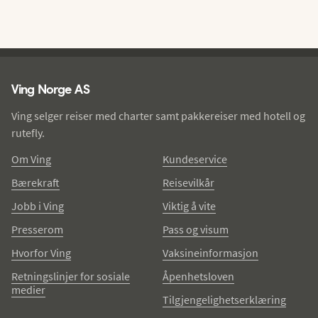
Ving - bunntekst
Ving Norge AS
Ving selger reiser med charter samt pakkereiser med hotell og
rutefly.
Om Ving
Kundeservice
Bærekraft
Reisevilkår
Jobb i Ving
Viktig å vite
Presserom
Pass og visum
Hvorfor Ving
Vaksineinformasjon
Retningslinjer for sosiale
Åpenhetsloven
medier
Tilgjengelighetserklæring