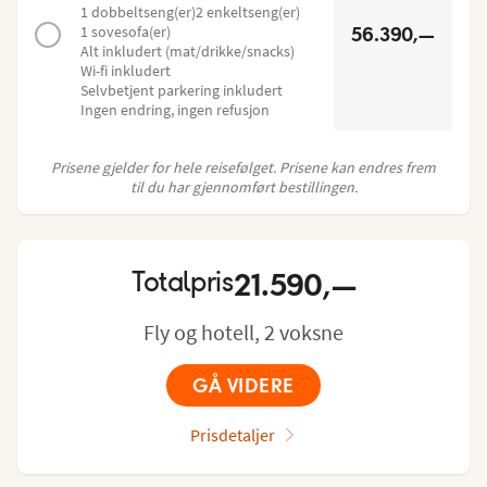
1 dobbeltseng(er)
2 enkeltseng(er)
1 sovesofa(er)
56.390,—
Alt inkludert (mat/drikke/snacks)
Wi-fi inkludert
Selvbetjent parkering inkludert
Ingen endring, ingen refusjon
Prisene gjelder for hele reisefølget. Prisene kan endres frem
til du har gjennomført bestillingen.
21.590,—
Totalpris
Fly og hotell, 2 voksne
GÅ VIDERE
Prisdetaljer