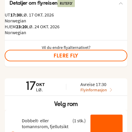
Detaljer om flyreisen
RUTEFLY
UT
17:30
LØ. 17 OKT. 2026
Norwegian
HJEM
23:20
LØ. 24 OKT. 2026
Norwegian
Vil du endre flyalternativet?
FLERE FLY
17
OKT
Avreise 17:30
LØ.
Flyinformasjon
Velg rom
Hopp
over
romlisten
Dobbelt- eller
(
1
stk.
)
tomannsrom, fjellutsikt