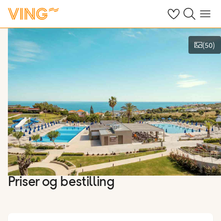
Se dine sparte h
Søk på ving.n
Meny
(
50
)
Se bilder og film
Priser og bestilling