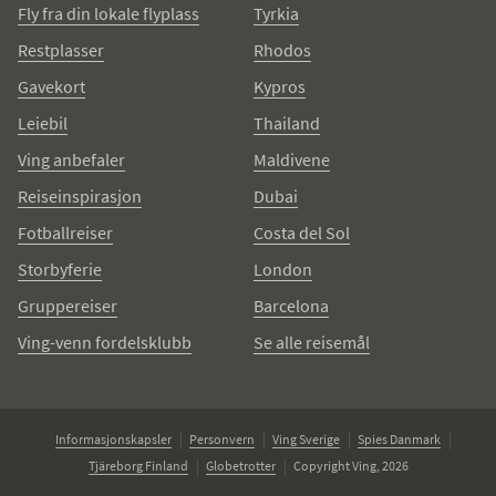
Fly fra din lokale flyplass
Tyrkia
Restplasser
Rhodos
Gavekort
Kypros
Leiebil
Thailand
Ving anbefaler
Maldivene
Reiseinspirasjon
Dubai
Fotballreiser
Costa del Sol
Storbyferie
London
Gruppereiser
Barcelona
Ving-venn fordelsklubb
Se alle reisemål
Informasjonskapsler
Personvern
Ving Sverige
Spies Danmark
Tjäreborg Finland
Globetrotter
Copyright Ving, 2026