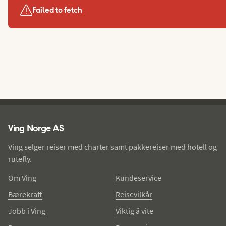
Failed to fetch
Ving - bunntekst
Ving Norge AS
Ving selger reiser med charter samt pakkereiser med hotell og
rutefly.
Om Ving
Kundeservice
Bærekraft
Reisevilkår
Jobb i Ving
Viktig å vite