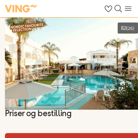
Se dine sparte h
Søk på ving.n
Meny
(
26
)
Se bilder og film
Priser og bestilling