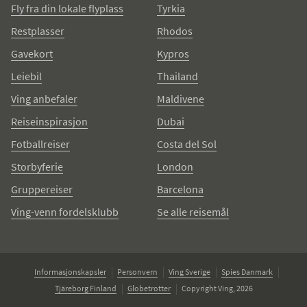
Fly fra din lokale flyplass
Tyrkia
Restplasser
Rhodos
Gavekort
Kypros
Leiebil
Thailand
Ving anbefaler
Maldivene
Reiseinspirasjon
Dubai
Fotballreiser
Costa del Sol
Storbyferie
London
Gruppereiser
Barcelona
Ving-venn fordelsklubb
Se alle reisemål
Informasjonskapsler
Personvern
Ving Sverige
Spies Danmark
Tjäreborg Finland
Globetrotter
Copyright Ving, 2026