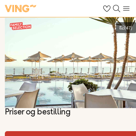
Se dine sparte h
Søk på ving.n
Meny
(
47
)
Vis bilder
Priser og bestilling