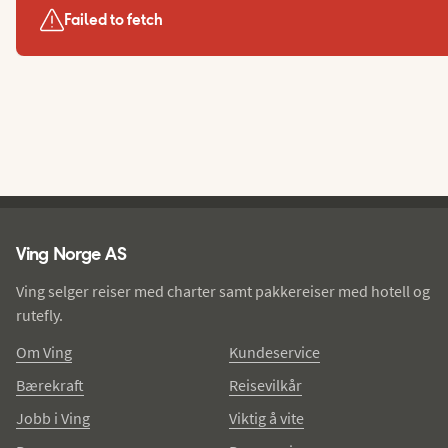
Failed to fetch
Ving - bunntekst
Ving Norge AS
Ving selger reiser med charter samt pakkereiser med hotell og
rutefly.
Om Ving
Kundeservice
Bærekraft
Reisevilkår
Jobb i Ving
Viktig å vite